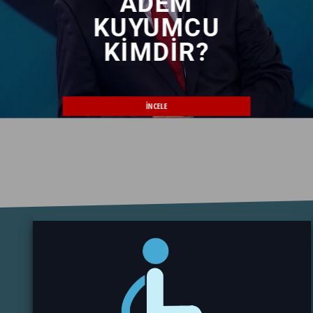
ADEM
KUYUMCU
KIMDIR?
INCELE