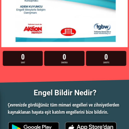
0
0
0
SAAT
DAKIKA
SANIYE
Engel Bildir Nedir?
Çevrenizde gördüğünüz tüm mimari engelleri ve zihniyetlerden
kaynaklanan hayata eşit katılım engellerini bize bildirin.