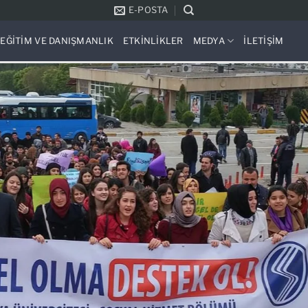
E-POSTA
EĞITIM VE DANIŞMANLIK
ETKINLIKLER
MEDYA
İLETIŞIM