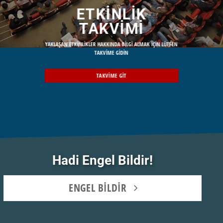
ETKİNLİK
TAKVIMI
YAKLAŞAN ETKİNLİKLER HAKKINDA BİLGİ ALMAK İÇİN LÜTFEN
TAKVİME GİDİN
TAKVIME GIT
Hadi Engel Bildir!
ENGEL BİLDİR