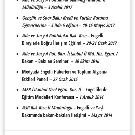
M
ü
d
ü
rl
ü
ğ
ü
–
3 Aral
ı
k 2017
Gençlik ve Spor Bak.
ı
Kredi ve Yurtlar Kurumu
ö
ğ
rencilerine
–
5 ilde 5 e
ğ
itim
–
10-16 May
ı
s 2017
Aile ve Sosyal Politikalar Bak. Rize
– Engelli
Bireylerle Doğru İletişim Eğitimi
–
20-21 Ocak 2017
Aile ve Sosyal Pol. Bkn. İstanbul İl Md. Hiz. Eğtm.
/
Bakan – Bakılan Semineri
–
30 Ekim 2016
Medyada Engelli Haberleri ve Toplum Algısına
Etkileri Paneli
–
27 Ocak 2016
MEB İstanbul Özel Eğtm. Kur. Ü
–
Engellilerde
Eğitim Modelleri Konferansı
–
1 Aral
ı
k 2014
ASP Bak Rize İl Müdürlüğü –
Engelli ve Yaşlı
Bakımında bakan-bakılan iletişimi
–
May
ı
s 2014