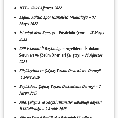
IFTT – 18-21 Ağustos 2022
Sağlık, Kültür, Spor Hizmetleri Müdürlüğü – 17
Mayıs 2022
İstanbul Kent Konseyi –
Erişilebilir Çevre
– 16 Mayıs
2022
CHP İstanbul İl Başkanlığı
–
Engellilerin İstihdam
Sorunları ve Çözüm Önerileri Çalıştayı
– 24 Ağustos
2021
Küçükçekmece Çağdaş Yaşam Destekleme Derneği –
1 Mart 2020
Beylikdüzü Çağdaş Yaşam Destekleme Derneği –
7
Nisan 2019
Aile, Çal
ış
ma ve Sosyal Hizmetler Bakanl
ığı
Kayseri
İl M
ü
d
ü
rl
ü
ğ
ü
–
3 Aral
ı
k 2018
Aile ve Sosyal Politikalar Bakanl
ığı
Mardin
İ
l