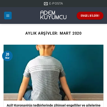
İçeriğe
E-POSTA
atla
ENGEL BİLDİR!
AYLIK ARŞIVLER:
MART 2020
20
Mar
Acil! Koronavirüs tedbirlerinde zihinsel engelliler ve ailelerine