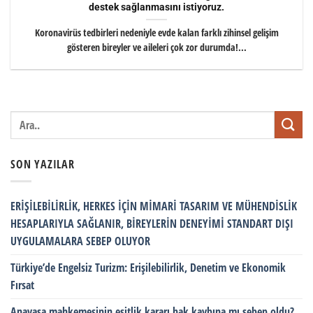
destek sağlanmasını istiyoruz.
Koronavirüs tedbirleri nedeniyle evde kalan farklı zihinsel gelişim
gösteren bireyler ve aileleri çok zor durumda!...
SON YAZILAR
ERİŞİLEBİLİRLİK, HERKES İÇİN MİMARİ TASARIM VE MÜHENDİSLİK
HESAPLARIYLA SAĞLANIR, BİREYLERİN DENEYİMİ STANDART DIŞI
UYGULAMALARA SEBEP OLUYOR
Türkiye’de Engelsiz Turizm: Erişilebilirlik, Denetim ve Ekonomik
Fırsat
Anayasa mahkemesinin eşitlik kararı hak kaybına mı sebep oldu?