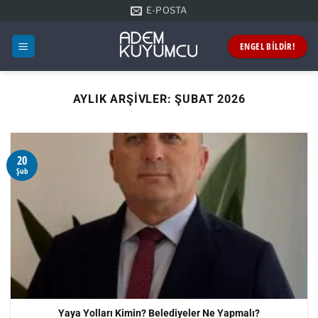
İçeriğe
E-POSTA
atla
ENGEL BİLDİR!
AYLIK ARŞIVLER:
ŞUBAT 2026
20
Şub
Yaya Yolları Kimin? Belediyeler Ne Yapmalı?