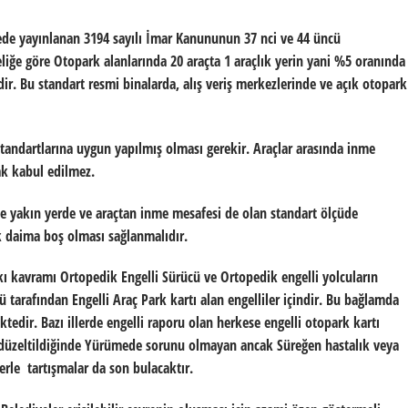
tede yayınlanan 3194 sayılı İmar Kanununun 37 nci ve 44 üncü
iğe göre Otopark alanlarında 20 araçta 1 araçlık yerin yani %5 oranında
ir. Bu standart resmi binalarda, alış veriş merkezlerinde ve açık otopark
tandartlarına uygun yapılmış olması gerekir. Araçlar arasında inme
ak kabul edilmez.
ine yakın yerde ve araçtan inme mesafesi de olan standart ölçüde
rek daima boş olması sağlanmalıdır.
rkı kavramı Ortopedik Engelli Sürücü ve Ortopedik engelli yolcuların
ü tarafından Engelli Araç Park kartı alan engelliler içindir. Bu bağlamda
edir. Bazı illerde engelli raporu olan herkese engelli otopark kartı
 düzeltildiğinde Yürümede sorunu olmayan ancak Süreğen hastalık veya
lerle tartışmalar da son bulacaktır.