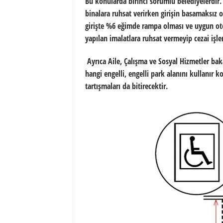
Bu konularda birinci sorumlu belediyelerdir. 
binalara ruhsat verirken girişin basamaksız
girişte %6 eğimde rampa olması ve uygun otop
yapılan imalatlara ruhsat vermeyip cezai işl
Ayrıca Aile, Çalışma ve Sosyal Hizmetler baka
hangi engelli, engelli park alanını kullanır 
tartışmaları da bitirecektir.