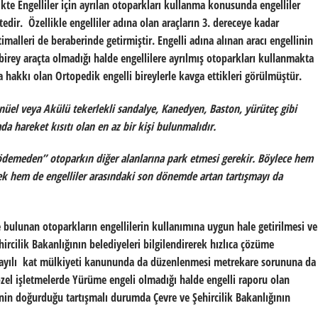
likte Engelliler için ayrılan otoparkları kullanma konusunda engelliler
ir. Özellikle engelliler adına olan araçların 3. dereceye kadar
imalleri de beraberinde getirmiştir. Engelli adına alınan aracı engellinin
 birey araçta olmadığı halde engellilere ayrılmış otoparkları kullanmakta
ma hakkı olan Ortopedik engelli bireylerle kavga ettikleri görülmüştür.
nüel veya Akülü tekerlekli sandalye, Kanedyen, Baston, yürüteç gibi
ada hareket kısıtı olan en az bir kişi bulunmalıdır.
i ödemeden” otoparkın diğer alanlarına park etmesi gerekir. Böylece hem
ek hem de engelliler arasındaki son dönemde artan tartışmayı da
e bulunan otoparkların engellilerin kullanımına uygun hale getirilmesi ve
rcilik Bakanlığının belediyeleri bilgilendirerek hızlıca çözüme
ayılı kat mülkiyeti kanununda da düzenlenmesi metrekare sorununa da
 özel işletmelerde Yürüme engeli olmadığı halde engelli raporu olan
inin doğurduğu tartışmalı durumda Çevre ve Şehircilik Bakanlığının