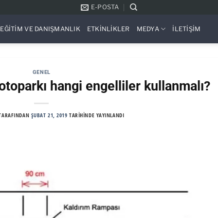
E-POSTA
EĞITIM VE DANIŞMANLIK
ETKINLIKLER
MEDYA
İLETIŞIM
GENEL
n otoparkı hangi engelliler kullanmalı?
TARAFINDAN
ŞUBAT 21, 2019
TARIHINDE YAYINLANDI