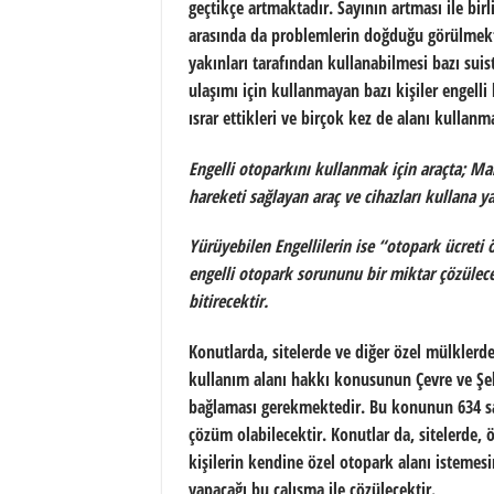
geçtikçe artmaktadır. Sayının artması ile bir
arasında da problemlerin doğduğu görülmekted
yakınları tarafından kullanabilmesi bazı suist
ulaşımı için kullanmayan bazı kişiler engelli
ısrar ettikleri ve birçok kez de alanı kullan
Engelli otoparkını kullanmak için araçta; Ma
hareketi sağlayan araç ve cihazları kullana y
Yürüyebilen Engellilerin ise “otopark ücret
engelli otopark sorununu bir miktar çözülec
bitirecektir.
Konutlarda, sitelerde ve diğer özel mülklerd
kullanım alanı hakkı konusunun Çevre ve Şehi
bağlaması gerekmektedir. Bu konunun 634 s
çözüm olabilecektir. Konutlar da, sitelerde,
kişilerin kendine özel otopark alanı istemes
yapacağı bu çalışma ile çözülecektir.