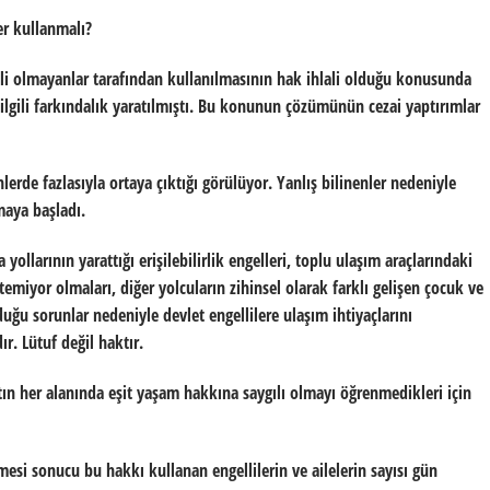
iler kullanmalı?
elli olmayanlar tarafından kullanılmasının hak ihlali olduğu konusunda
lgili farkındalık yaratılmıştı. Bu konunun çözümünün cezai yaptırımlar
rde fazlasıyla ortaya çıktığı görülüyor. Yanlış bilinenler nedeniyle
maya başladı.
yollarının yarattığı erişilebilirlik engelleri, toplu ulaşım araçlarındaki
temiyor olmaları, diğer yolcuların zihinsel olarak farklı gelişen çocuk ve
duğu sorunlar nedeniyle devlet engellilere ulaşım ihtiyaçlarını
r. Lütuf değil haktır.
tın her alanında eşit yaşam hakkına saygılı olmayı öğrenmedikleri için
şmesi sonucu bu hakkı kullanan engellilerin ve ailelerin sayısı gün