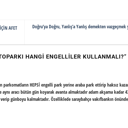
Doğru’ya Doğru, Yanlış’a Yanlış demekten vazgeçmek 
İÇİN AFET
OTOPARKI HANGI ENGELLILER KULLANMALI?
”
an parkomatların HEPSİ engelli park yerine araba park ettirip haksız kaza
ne aynı aracı bütün gün koyarak avanta almaktadır adam akşama kadar 43
a verip günboyu kalmaktadır. Özelliklede saraybahçe vakıfbankın önünde