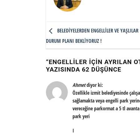
BELEDİYELERDEN ENGELLİLER VE YAŞLILAR 
DURUM PLANI BEKLİYORUZ !
“
ENGELLILER IÇIN AYRILAN 
YAZISINDA 62 DÜŞÜNCE
Ahmet
diyor ki:
Özellikle izmit belediyesinde çalış
sağlamakta veya engelli park yeri
vereceğine parkormat a 5 tl avant
park yeri
I