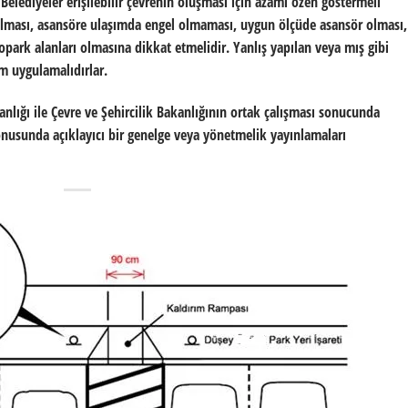
Belediyeler erişilebilir çevrenin oluşması için azami özen göstermeli
 olması, asansöre ulaşımda engel olmaması, uygun ölçüde asansör olması,
ark alanları olmasına dikkat etmelidir. Yanlış yapılan veya mış gibi
em uygulamalıdırlar.
nlığı ile Çevre ve Şehircilik Bakanlığının ortak çalışması sonucunda
konusunda açıklayıcı bir genelge veya yönetmelik yayınlamaları