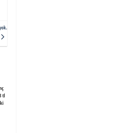
yok.
nç
 tl
ki