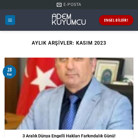
İçeriğe
E-POSTA
atla
ENGEL BİLDİR!
AYLIK ARŞIVLER:
KASIM 2023
28
Kas
3 Aralık Dünya Engelli Hakları Farkındalık Günü!