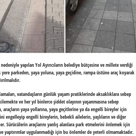
nedeniyle yapılan Yol Ayırıcıların belediye bütçesine ve millete verdiği
lış yere parkeden, yaya yoluna, yaya geçidine, rampa üstüne araç koyarak
ırılmalıdır.
ulamaları, vatandaşların günlük yaşam pratiklerinde aksaklıklara sebep
ilemekte ve her yıl binlerce şiddet olayının yaşanmasına sebep
 araçların yaya yollarına, yaya geçitlerine ya da engelli bireyler için
i engelleyip engelli bireylerin, bebekli ailelerin, yaşlıların ve diğer
er. Sürücülerin araçlarını yanlış alanlara park etmelerini önlemek için
r ve yaptırımlar uygulanmadığı için bu önlemler de yeterli olmamaktadır.