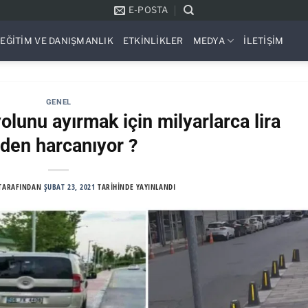
E-POSTA
EĞITIM VE DANIŞMANLIK
ETKINLIKLER
MEDYA
İLETIŞIM
GENEL
yolunu ayırmak için milyarlarca lira
den harcanıyor ?
TARAFINDAN
ŞUBAT 23, 2021
TARIHINDE YAYINLANDI