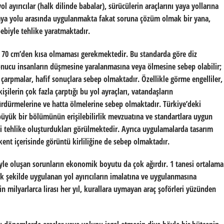
 ayırıcılar (halk dilinde babalar), sürücülerin araçlarını yaya yollarına
 yaya yolu arasında uygulanmakta fakat soruna çözüm olmak bir yana,
biyle tehlike yaratmaktadır.
arın 70 cm’den kısa olmaması gerekmektedir. Bu standarda göre diz
 sonucu insanların düşmesine yaralanmasına veya ölmesine sebep olabilir;
 çarpmalar, hafif sonuçlara sebep olmaktadır. Özellikle görme engelliler,
kişilerin çok fazla çarptığı bu yol ayraçları, vatandaşların
sürdürmelerine ve hatta ölmelerine sebep olmaktadır. Türkiye’deki
büyük bir bölümünün erişilebilirlik mevzuatına ve standartlara uygun
ti tehlike oluşturdukları görülmektedir. Ayrıca uygulamalarda tasarım
ent içerisinde görüntü kirliliğine de sebep olmaktadır.
yle oluşan sorunların ekonomik boyutu da çok ağırdır. 1 tanesi ortalama
ak şekilde uygulanan yol ayırıcıların imalatına ve uygulanmasına
in milyarlarca lirası her yıl, kurallara uymayan araç şoförleri yüzünden