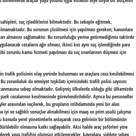
 dönemlerde araçlar yaya yolunu işgal etmesin diye böyle bir bütçenin
 sahipleri, suç işlediklerini bilmektedir. Bu sebeple eğitmek,
li olmamaktadır. Bu sorunun çözülmesi için yapılması gereken; kanunlara
zaları almasını sağlamaktır. Bu zorunluluğu yerine getirmediğimiz taktirde
gulanacak cezaların ağır olması, ikinci kez aynı suç işlendiğinde para
 gibi zorunlu kamu hizmeti yapılması da suç oranlarının düşmesi için
in trafik polisinin olay yerinde bulunması ve araçlara ceza kesilebilmesi
u zorunluluk da emniyet teşkilatı içerisindeki trafik polisi sayısını
rcanmasına sebep olmaktadır. Gelişmiş ülkelerde olduğu gibi ülkemizde
 park cezalarının kesilmesinde görevlendirilebilir. Ayrıca bu personeller
yler arasından seçilerek, bu grupların istihdamında yeni bir alan
 iyi ve sağlıklı sonuçlar alınabilmesi için maaş ve prim usulü çalışma
 bu konuda yerel yönetimlerle anlaşarak ceza gelirinin bir bölümünün
ürülebilir olmasına katkı sağlayabilir. Aksi halde araç şoförleri yine
ederek yaya trafiğini olumsuz etkileyecekler, kavgalara, şiddete sebep