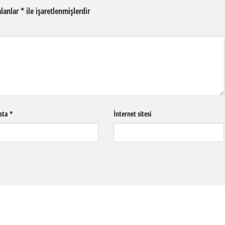
alanlar
*
ile işaretlenmişlerdir
sta
*
İnternet sitesi