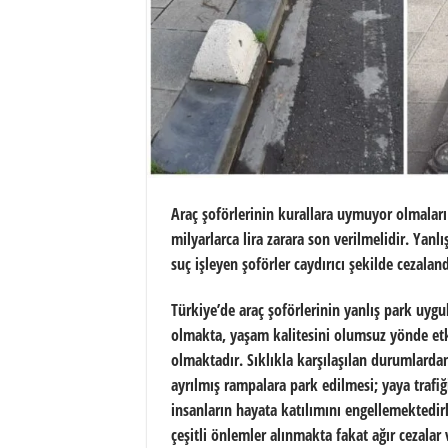
Araç şoförlerinin kurallara uymuyor olmaları 
milyarlarca lira zarara son verilmelidir. Yan
suç işleyen şoförler caydırıcı şekilde cezaland
Türkiye’de araç şoförlerinin yanlış park uyg
olmakta, yaşam kalitesini olumsuz yönde etk
olmaktadır. Sıklıkla karşılaşılan durumlardan,
ayrılmış rampalara park edilmesi; yaya trafiğin
insanların hayata katılımını engellemektedirl
çeşitli önlemler alınmakta fakat ağır cezala