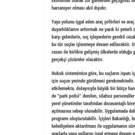
Ekonomik olarak zor günlerden geçtiğimiz bu
harcanıyor olması akıl dışıdır.
Yaya yolunu işgal eden araç şoförleri ve araç
duyarlılıklarını arttırmak ne yazık ki yeter
karşı gelenlerin, suç işleyenlerin gerekli ce
bu tür suçlar işlenmeye devam edilecektir. Uy
cezası ile birlikte gelişmiş ülkelerde olduğu
gerçekçi çözümler olacaktır.
Hukuk sistemimize göre, bu suçların ispatı iç
için suçun yerinde görülmesi gerekmektedir. B
etkilemekte, dolayısıyla büyük bir bütçe ha
de “park polisi” denilen, silahsız personeller
yerel yönetimler tarafından dezavantajlı bire
açılmasına sebep olunabilir. Uygulamada daha
programı oluşturulabilir. İçişleri Bakanlığı,
belediyelere aktarılması ile uygulamanın sürd
araçlarla yaya yollarını işgal etmeye devam 