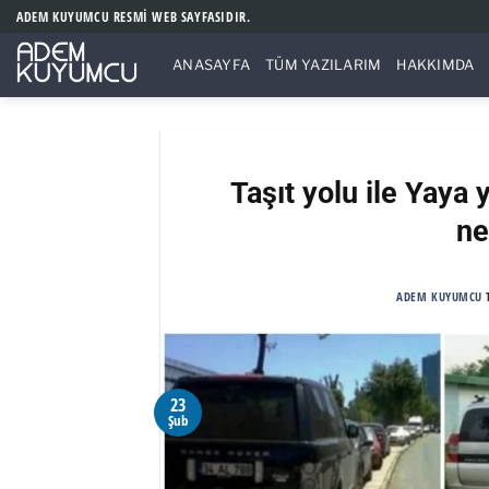
İçeriğe
ADEM KUYUMCU RESMİ WEB SAYFASIDIR.
atla
ANASAYFA
TÜM YAZILARIM
HAKKIMDA
Taşıt yolu ile Yaya 
ne
ADEM KUYUMCU
23
Şub