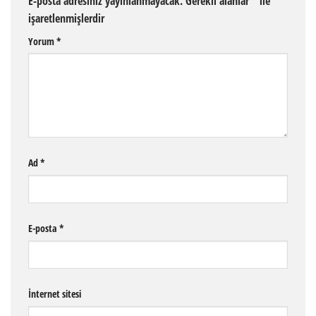
E-posta adresiniz yayınlanmayacak.
Gerekli alanlar
*
ile
işaretlenmişlerdir
Yorum
*
Ad
*
E-posta
*
İnternet sitesi