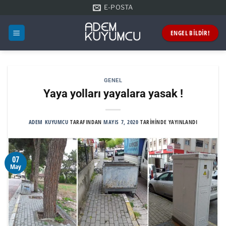
İçeriğe
E-POSTA
atla
ENGEL BİLDİR!
GENEL
Yaya yolları yayalara yasak !
ADEM KUYUMCU
TARAFINDAN
MAYIS 7, 2020
TARIHINDE YAYINLANDI
07
May