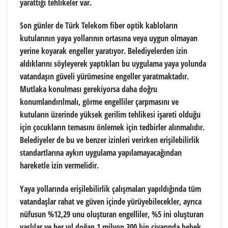
yarattığı tehlikeler var.
Son günler de Türk Telekom fiber optik kabloların
kutularının yaya yollarının ortasına veya uygun olmayan
yerine koyarak engeller yaratıyor. Belediyelerden izin
aldıklarını söyleyerek yaptıkları bu uygulama yaya yolunda
vatandaşın güveli yürümesine engeller yaratmaktadır.
Mutlaka konulması gerekiyorsa daha doğru
konumlandırılmalı, görme engelliler çarpmasını ve
kutuların üzerinde yüksek gerilim tehlikesi işareti olduğu
için çocukların temasını önlemek için tedbirler alınmalıdır.
Belediyeler de bu ve benzer izinleri verirken erişilebilirlik
standartlarına aykırı uygulama yapılamayacağından
hareketle izin vermelidir.
Yaya yollarında erişilebilirlik çalışmaları yapıldığında tüm
vatandaşlar rahat ve güven içinde yürüyebilecekler, ayrıca
nüfusun %12,29 unu oluşturan engelliler, %5 ini oluşturan
yaşlılar ve her yıl doğan 1 milyon 300 bin civarında bebek