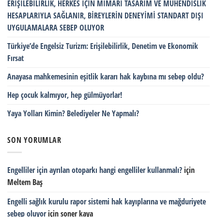
ERİŞİLEBİLİRLİK, HERKES İÇİN MİMARİ TASARIM VE MÜHENDİSLİK
HESAPLARIYLA SAĞLANIR, BİREYLERİN DENEYİMİ STANDART DIŞI
UYGULAMALARA SEBEP OLUYOR
Türkiye’de Engelsiz Turizm: Erişilebilirlik, Denetim ve Ekonomik
Fırsat
Anayasa mahkemesinin eşitlik kararı hak kaybına mı sebep oldu?
Hep çocuk kalmıyor, hep gülmüyorlar!
Yaya Yolları Kimin? Belediyeler Ne Yapmalı?
SON YORUMLAR
Engelliler için ayrılan otoparkı hangi engelliler kullanmalı?
için
Meltem Baş
Engelli sağlık kurulu rapor sistemi hak kayıplarına ve mağduriyete
sebep oluyor
için
soner kaya