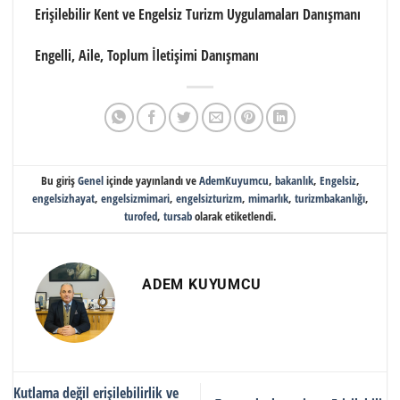
Erişilebilir Kent ve Engelsiz Turizm Uygulamaları Danışmanı
Engelli, Aile, Toplum İletişimi Danışmanı
Bu giriş
Genel
içinde yayınlandı ve
AdemKuyumcu
,
bakanlık
,
Engelsiz
,
engelsizhayat
,
engelsizmimari
,
engelsizturizm
,
mimarlık
,
turizmbakanlığı
,
turofed
,
tursab
olarak etiketlendi.
ADEM KUYUMCU
Kutlama değil erişilebilirlik ve