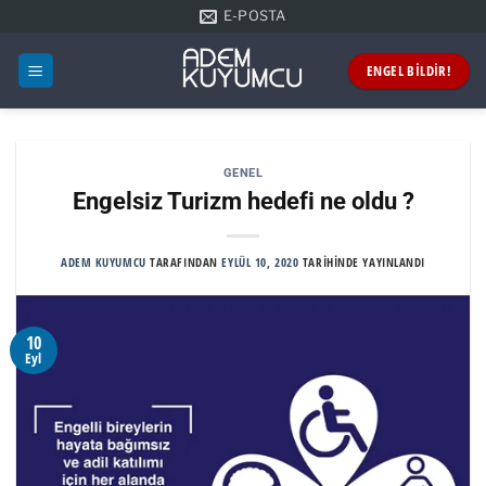
İçeriğe
E-POSTA
atla
ENGEL BİLDİR!
GENEL
Engelsiz Turizm hedefi ne oldu ?
ADEM KUYUMCU
TARAFINDAN
EYLÜL 10, 2020
TARIHINDE YAYINLANDI
10
Eyl