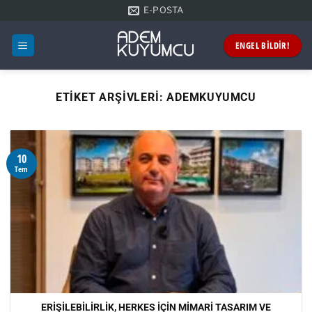
İçeriğe
E-POSTA
atla
ENGEL BİLDİR!
ETIKET ARŞIVLERI:
ADEMKUYUMCU
10
Tem
ERİŞİLEBİLİRLİK, HERKES İÇİN MİMARİ TASARIM VE