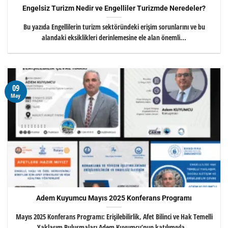
Engelsiz Turizm Nedir ve Engelliler Turizmde Neredeler?
Bu yazıda Engellilerin turizm sektöründeki erişim sorunlarını ve bu
alandaki eksiklikleri derinlemesine ele alan önemli...
09
May
Adem Kuyumcu Mayıs 2025 Konferans Programı
Mayıs 2025 Konferans Programı: Erişilebilirlik, Afet Bilinci ve Hak Temelli
Yaklaşım Buluşmaları Adem Kuyumcu’nun katılımıyla...