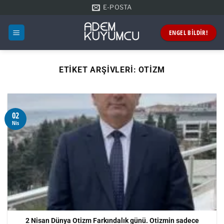
İçeriğe
E-POSTA
atla
ENGEL BİLDİR!
ETIKET ARŞIVLERI:
OTIZM
02
Nis
2 Nisan Dünya Otizm Farkındalık günü. Otizmin sadece