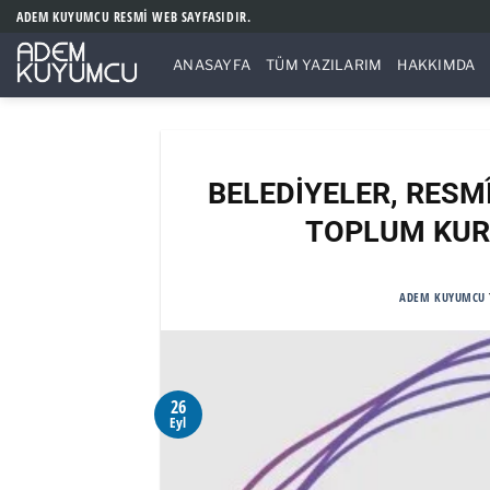
İçeriğe
ADEM KUYUMCU RESMİ WEB SAYFASIDIR.
atla
ANASAYFA
TÜM YAZILARIM
HAKKIMDA
BELEDİYELER, RESM
TOPLUM KURU
ADEM KUYUMCU
26
Eyl