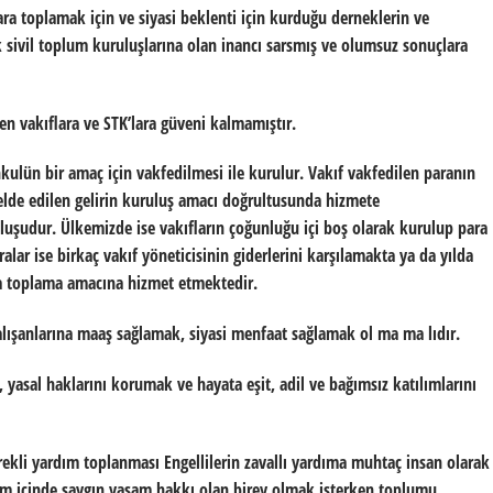
para toplamak için ve siyasi beklenti için kurduğu derneklerin ve
ık sivil toplum kuruluşlarına olan inancı sarsmış ve olumsuz sonuçlara
n vakıflara ve STK’lara güveni kalmamıştır.
ulün bir amaç için vakfedilmesi ile kurulur. Vakıf vakfedilen paranın
elde edilen gelirin kuruluş amacı doğrultusunda hizmete
luşudur. Ülkemizde ise vakıfların çoğunluğu içi boş olarak kurulup para
ar ise birkaç vakıf yöneticisinin giderlerini karşılamakta ya da yılda
ra toplama amacına hizmet etmektedir.
alışanlarına maaş sağlamak, siyasi menfaat sağlamak ol ma ma lıdır.
, yasal haklarını korumak ve hayata eşit, adil ve bağımsız katılımlarını
sürekli yardım toplanması Engellilerin zavallı yardıma muhtaç insan olarak
um içinde saygın yaşam hakkı olan birey olmak isterken toplumu