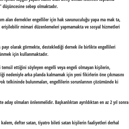
n” düşüncesine sebep olmaktadır.
dım alan dernekler engelliler için hak savunuculuğu yapa ma mak ta,
erişilebilir mimari düzenlemeleri yapmamakta ve sosyal hizmetleri
 payı olarak görmekte, desteklediği dernek ile birlikte engellileri
ünmek için kullanmaktadır.
i temsil ettiğini söyleyen engelli veya engeli olmayan kişilerin,
iği nedeniyle arka planda kalmamak için yeni fikirlerin öne çıkmasını
yok telkininde bulunmaları, engellilerin sorunlarının çözümünde ki
te aday olmaları önlenmelidir. Başkanlıktan ayrıldıktan en az 2 yıl sonra
 kalem, defter satan, tiyatro bileti satan kişilerin faaliyetleri derhal