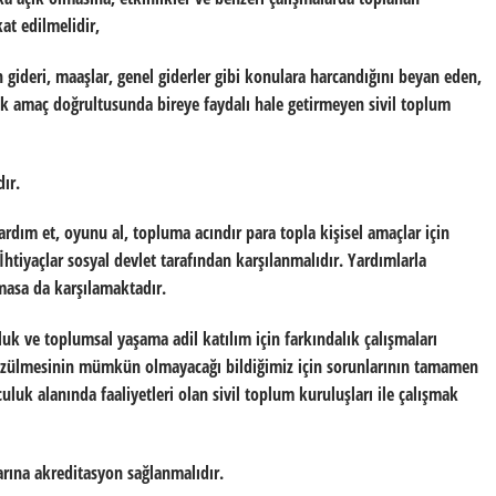
at edilmelidir,
 gideri, maaşlar, genel giderler gibi konulara harcandığını beyan eden,
k amaç doğrultusunda bireye faydalı hale getirmeyen sivil toplum
ır.
yardım et, oyunu al, topluma acındır para topla kişisel amaçlar için
İhtiyaçlar sosyal devlet tarafından karşılanmalıdır. Yardımlarla
masa da karşılamaktadır.
luk ve toplumsal yaşama adil katılım için farkındalık çalışmaları
çözülmesinin mümkün olmayacağı bildiğimiz için sorunlarının tamamen
luk alanında faaliyetleri olan sivil toplum kuruluşları ile çalışmak
arına akreditasyon sağlanmalıdır.