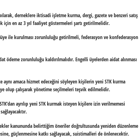
arak, derneklere iktisadi işletme kurma, dergi, gazete ve benzeri satış
için en az 3 yıl faaliyet göstermeleri şartı getirilmelidir.
u üye ile kurulması zorunluluğu getirilmeli, federasyon ve konfederasyon
dat ödeme zorunluluğu kaldırılmalıdır. Engelli üyelerden aidat alınması
tte aynı amaca hizmet edeceğini söyleyen kişilerin yeni STK kurma
üye olup çalışarak yönetime seçilmeleri teşvik edilmelidir.
TK’dan ayrılıp yeni STK kurmak isteyen kişilere izin verilmemesi
sağlayacaktır.
rnekler kanununda belirttiğim öneriler doğrultusunda yeniden düzenleme
esine, güçlenmesine katkı sağlayacak, suistimalleri de önlenecektir.