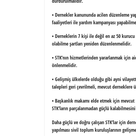
durdurulmalıdır.
• Dernekler kanununda acilen düzenleme yapıl
faaliyetleri ile yardım kampanyası yapabilmek 
• Derneklerin 7 kişi ile değil en az 50 kuruc
olabilme şartları yeniden düzenlenmelidir.
• STK’nın hizmetlerinden yararlanmak için ai
önlenmelidir.
• Gelişmiş ülkelerde olduğu gibi ayni vilaye
talepleri geri çevrilmeli, mevcut derneklere 
• Başkanlık makamı elde etmek için mevcut S
STK’ların parçalanmadan güçlü kalabilmesini 
Daha güçlü ve doğru çalışan STK’lar için de
yapılması sivil toplum kuruluşlarının gelişm