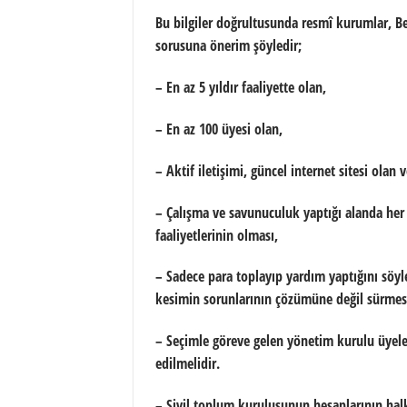
Bu bilgiler doğrultusunda resmî kurumlar, Bel
sorusuna önerim şöyledir;
– En az 5 yıldır faaliyette olan,
– En az 100 üyesi olan,
– Aktif iletişimi, güncel internet sitesi olan
– Çalışma ve savunuculuk yaptığı alanda her y
faaliyetlerinin olması,
– Sadece para toplayıp yardım yaptığını söyl
kesimin sorunlarının çözümüne değil sürmesi
– Seçimle göreve gelen yönetim kurulu üyele
edilmelidir.
– Sivil toplum kuruluşunun hesaplarının halk