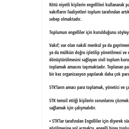
Kötü niyetli kişilerin engellileri kullanarak 
vakıfların faaliyetleri toplum tarafından art
sebep olmaktadır.
Toplumun engelliler için kurulduğunu söyleye
Vakıf; var olan nakdi menkul ya da gayrimenk
ya da mülkün doğru işletilip yönetilmesi ve 
dönüştürülmesini sağlayan sivil toplum kuru
toplamak amacını taşımaktadır. Toplanan paral
bir kez organizasyon yapılarak daha çok pa
STK’ların amacı para toplamak, yönetici ve ç
STK temsil ettiği kişilerin sorunlarını çözmek
sağlamak için çalışmalıdır.
• STK’lar tarafından Engelliler için diyerek 
görülmesine yol açmakta, engelli birey topl