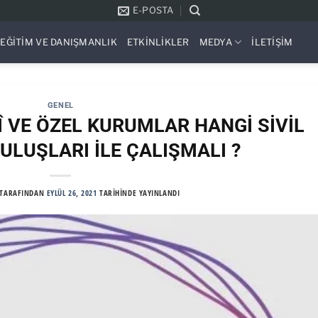
E-POSTA
EĞITIM VE DANIŞMANLIK
ETKINLIKLER
MEDYA
İLETIŞIM
GENEL
Î VE ÖZEL KURUMLAR HANGİ SİVİL
LUŞLARI İLE ÇALIŞMALI ?
TARAFINDAN
EYLÜL 26, 2021
TARIHINDE YAYINLANDI