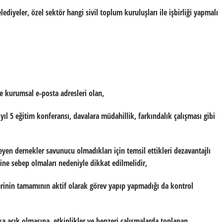
ediyeler, özel sektör hangi sivil toplum kuruluşları ile işbirliği yapmalı
 ve kurumsal e-posta adresleri olan,
ıl 5 eğitim konferansı, davalara müdahillik, farkındalık çalışması gibi
eyen dernekler savunucu olmadıkları için temsil ettikleri dezavantajlı
ne sebep olmaları nedeniyle dikkat edilmelidir,
rinin tamamının aktif olarak görev yapıp yapmadığı da kontrol
a açık olmasına, etkinlikler ve benzeri çalışmalarda toplanan